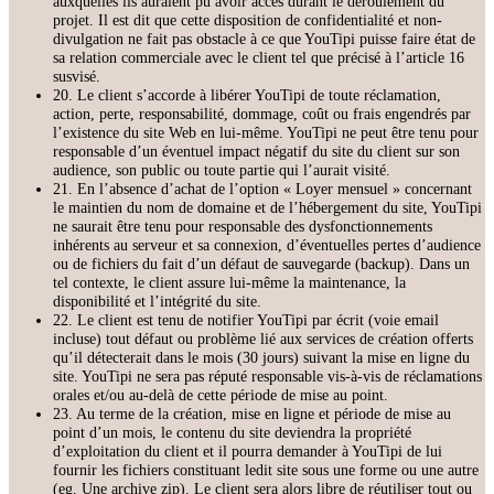
auxquelles ils auraient pu avoir accès durant le déroulement du
projet. Il est dit que cette disposition de confidentialité et non-
divulgation ne fait pas obstacle à ce que YouTipi puisse faire état de
sa relation commerciale avec le client tel que précisé à l’article 16
susvisé.
20. Le client s’accorde à libérer YouTipi de toute réclamation,
action, perte, responsabilité, dommage, coût ou frais engendrés par
l’existence du site Web en lui-même. YouTipi ne peut être tenu pour
responsable d’un éventuel impact négatif du site du client sur son
audience, son public ou toute partie qui l’aurait visité.
21. En l’absence d’achat de l’option « Loyer mensuel » concernant
le maintien du nom de domaine et de l’hébergement du site, YouTipi
ne saurait être tenu pour responsable des dysfonctionnements
inhérents au serveur et sa connexion, d’éventuelles pertes d’audience
ou de fichiers du fait d’un défaut de sauvegarde (backup). Dans un
tel contexte, le client assure lui-même la maintenance, la
disponibilité et l’intégrité du site.
22. Le client est tenu de notifier YouTipi par écrit (voie email
incluse) tout défaut ou problème lié aux services de création offerts
qu’il détecterait dans le mois (30 jours) suivant la mise en ligne du
site. YouTipi ne sera pas réputé responsable vis-à-vis de réclamations
orales et/ou au-delà de cette période de mise au point.
23. Au terme de la création, mise en ligne et période de mise au
point d’un mois, le contenu du site deviendra la propriété
d’exploitation du client et il pourra demander à YouTipi de lui
fournir les fichiers constituant ledit site sous une forme ou une autre
(eg. Une archive zip). Le client sera alors libre de réutiliser tout ou