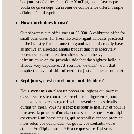
bonjour est déjà très cher. Chez YouTipi, nous n'avons pas
voulu de ça en dépit du niveau de compétence offert. Simple
affaire d'état d'esprit !
How much does it cost?
Our showcase site offer starts at €2,000. A calibrated offer for
small businesses, far from the extravagant amounts practiced
in the industry for the same thing and which often only have
as motive an allocated annual budget that it is absolutely
necessary to consume client-side or such a heavy
infrastructure on the provider side that the slightest hello is
already very expensive. At YouTipi, we didn’t want that
despite the level of skill offered. It’s just a matter of mindset!
Sept jours, c'est court pour tout décider ?
Nous avons mis en place un processus logique qui permet
d'avoir votre site conçu, réalisé et mis en ligne en 7 jours,
mais vous pouvez changer d'avis et revenir sur les détails
durant un mois. Vous ne signez pas pour le meilleur et pour le
pire avec la pression d'un six coups sur la tempe... Votre tipi
est ouvert à un home staging qui se stabilise sur son premier
mois selon vos demandes, vos goûts, vos souhaits, votre
attente. YouTipi a tout intérêt à ce que votre Tipi vous
ressemble !