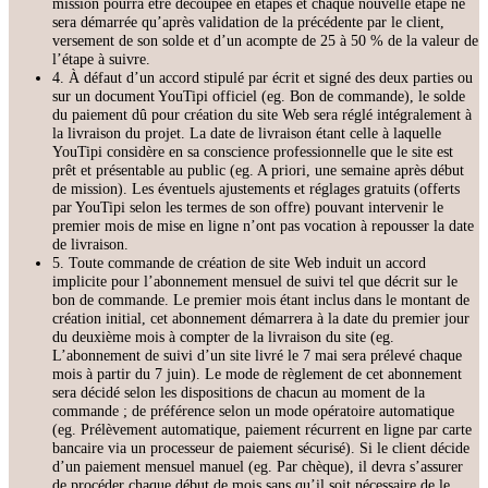
mission pourra être découpée en étapes et chaque nouvelle étape ne
sera démarrée qu’après validation de la précédente par le client,
versement de son solde et d’un acompte de 25 à 50 % de la valeur de
l’étape à suivre.
4. À défaut d’un accord stipulé par écrit et signé des deux parties ou
sur un document YouTipi officiel (eg. Bon de commande), le solde
du paiement dû pour création du site Web sera réglé intégralement à
la livraison du projet. La date de livraison étant celle à laquelle
YouTipi considère en sa conscience professionnelle que le site est
prêt et présentable au public (eg. A priori, une semaine après début
de mission). Les éventuels ajustements et réglages gratuits (offerts
par YouTipi selon les termes de son offre) pouvant intervenir le
premier mois de mise en ligne n’ont pas vocation à repousser la date
de livraison.
5. Toute commande de création de site Web induit un accord
implicite pour l’abonnement mensuel de suivi tel que décrit sur le
bon de commande. Le premier mois étant inclus dans le montant de
création initial, cet abonnement démarrera à la date du premier jour
du deuxième mois à compter de la livraison du site (eg.
L’abonnement de suivi d’un site livré le 7 mai sera prélevé chaque
mois à partir du 7 juin). Le mode de règlement de cet abonnement
sera décidé selon les dispositions de chacun au moment de la
commande ; de préférence selon un mode opératoire automatique
(eg. Prélèvement automatique, paiement récurrent en ligne par carte
bancaire via un processeur de paiement sécurisé). Si le client décide
d’un paiement mensuel manuel (eg. Par chèque), il devra s’assurer
de procéder chaque début de mois sans qu’il soit nécessaire de le