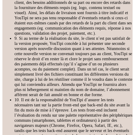
client, des besoins additionnels de sa part ou encore des retards dans
la fourniture des éléments requis (eg. logo, contenu textuel ou
visuel). Ainsi, les délais de livraison sont fournis à titre indicatif et
YouTipi ne sera pas tenu responsable d’éventuels retards si ceux-ci
étaient eux-mêmes causés par des retards de la part du client dans ses
engagements (eg. communication des éléments requis, réponse à nos
questions, validation des projet, paiement, etc.).
9. Si au terme de la réalisation du site, le client n’est pas satisfait de
la version proposée, YouTipi concède à lui présenter une seconde
version après nouvelle discussion quant à ses attentes. Néanmoins si
cette nouvelle version ne convenait toujours pas au client, YouTipi se
réserve le droit d’en rester là et clore le projet sans remboursement
des paiements déjà effectués (qu’il s’agisse d’un ou plusieurs
acomptes, ou du paiement complet). Dans un tel cas, le client serait
simplement livré des fichiers constituant les différentes versions du
site, charge à lui de les réutiliser comme il le voudra dans le contexte
qui lui conviendra ailleurs. Attendu que YouTipi ne fournira alors
plus ni hébergement ni maintien du nom de domaine, l’abonnement
afférent serait de fait annulé en bonne et due forme.
10. Il est de la responsabilité de YouTipi d’assurer les tests
nécessaires tant sur la partie front-end que back-end du site avant la
fin du mois de mise à l’épreuve. Les tests front-end incluent
l’évaluation du rendu sur une palette représentative des périphériques
communs (smartphones, tablettes et ordinateurs) à partir des
navigateurs majeurs (Chrome, Firefox, Opera, Safari, IE, etc.),
tandis que les tests back-end assurent que le serveur et les éventuels