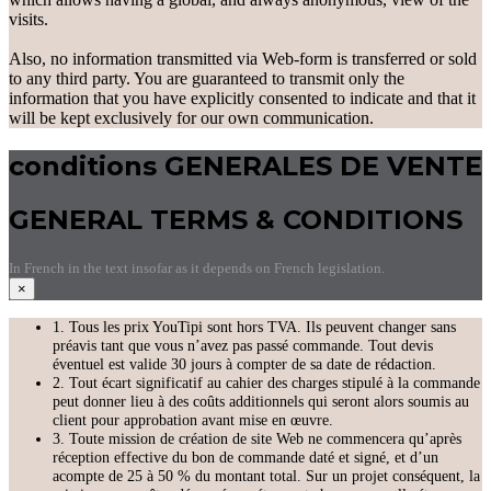
visits.
Also, no information transmitted via Web-form is transferred or sold
to any third party. You are guaranteed to transmit only the
information that you have explicitly consented to indicate and that it
will be kept exclusively for our own communication.
conditions GENERALES DE VENTE
GENERAL TERMS & CONDITIONS
In French in the text insofar as it depends on French legislation.
×
1. Tous les prix YouTipi sont hors TVA. Ils peuvent changer sans
préavis tant que vous n’avez pas passé commande. Tout devis
éventuel est valide 30 jours à compter de sa date de rédaction.
2. Tout écart significatif au cahier des charges stipulé à la commande
peut donner lieu à des coûts additionnels qui seront alors soumis au
client pour approbation avant mise en œuvre.
3. Toute mission de création de site Web ne commencera qu’après
réception effective du bon de commande daté et signé, et d’un
acompte de 25 à 50 % du montant total. Sur un projet conséquent, la