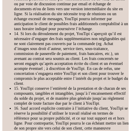
ou par voie de discussion continue par email et échange de
documents et/ou de liens vers une version intermédiaire du site en
ligne. Si la réalisation du site nécessite trop de réunions ou un
échange excessif de messages, YouTipi pourra informer par
anticipation le client de possibles frais additionnels comptabilisé à un
taux horaire indiqué pour poursuivre l’échange.
14. Si lors du déroulement du projet, YouTipi s’aperçoit qu’il est
nécessaire d’engager des frais supplémentaires non négligeables qui
ne sont clairement pas couverts par la commande (eg. Achat
d’images sous droit d’auteur, service tiers, sous-traitance,
commission de passerelle de paiement, frais bancaires, etc.), un
avenant au contrat sera soumis au client. Les frais concernés ne
seront engagés qu’après acceptation écrite du client et un éventuel
acompte éventuel ; à discrétion de YouTipi. En cas de refus, une
concertation s’engagera entre YouTipi et son client pour trouver le
compromis le plus acceptable entre l’intérêt du projet et le budget du
client.
15. YouTipi conserve l’entièreté de la prestation et de chacun de ses
composants, tangibles et intangibles, jusqu’à l’encaissement effectif
du solde du projet, et de manière plus générale jusqu’au règlement
complet de toute facture due par le client à YouTipi.
16. Sauf accord explicite contraire à l’initiative du client, YouTipi se
réserve la possibilité d’utiliser le travail réalisé en termes de
référence pour sa propre publicité, et ce sur tout support en et hors
ligne. Pour contrepartie, YouTipi pourra le cas échéant mettre un lien
de son propre site vers celui de son client, cette manœuvre