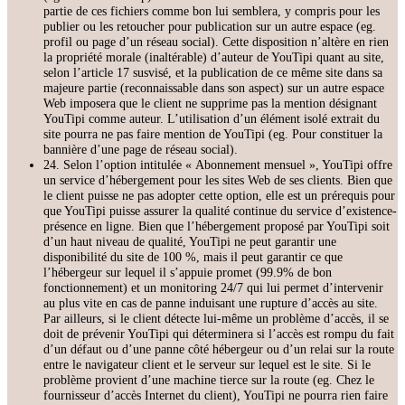
partie de ces fichiers comme bon lui semblera, y compris pour les
publier ou les retoucher pour publication sur un autre espace (eg.
profil ou page d’un réseau social). Cette disposition n’altère en rien
la propriété morale (inaltérable) d’auteur de YouTipi quant au site,
selon l’article 17 susvisé, et la publication de ce même site dans sa
majeure partie (reconnaissable dans son aspect) sur un autre espace
Web imposera que le client ne supprime pas la mention désignant
YouTipi comme auteur. L’utilisation d’un élément isolé extrait du
site pourra ne pas faire mention de YouTipi (eg. Pour constituer la
bannière d’une page de réseau social).
24. Selon l’option intitulée « Abonnement mensuel », YouTipi offre
un service d’hébergement pour les sites Web de ses clients. Bien que
le client puisse ne pas adopter cette option, elle est un prérequis pour
que YouTipi puisse assurer la qualité continue du service d’existence-
présence en ligne. Bien que l’hébergement proposé par YouTipi soit
d’un haut niveau de qualité, YouTipi ne peut garantir une
disponibilité du site de 100 %, mais il peut garantir ce que
l’hébergeur sur lequel il s’appuie promet (99.9% de bon
fonctionnement) et un monitoring 24/7 qui lui permet d’intervenir
au plus vite en cas de panne induisant une rupture d’accès au site.
Par ailleurs, si le client détecte lui-même un problème d’accès, il se
doit de prévenir YouTipi qui déterminera si l’accès est rompu du fait
d’un défaut ou d’une panne côté hébergeur ou d’un relai sur la route
entre le navigateur client et le serveur sur lequel est le site. Si le
problème provient d’une machine tierce sur la route (eg. Chez le
fournisseur d’accès Internet du client), YouTipi ne pourra rien faire