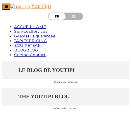
YouTipi
FR
EN
ACCUEIL
HOME
Services
Services
GARANTIE
guarantee
TARIFS
PRICING
EQUIPE
TEAM
BLOG
BLOG
Contact
Contact
LE BLOG DE YOUTIPI
Où grand petit homme dit.
THE YOUTIPI BLOG
Where big little man says.