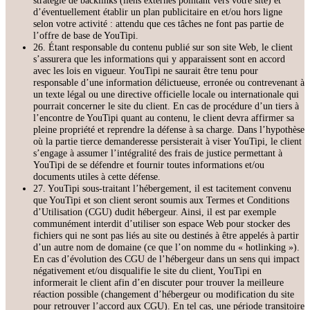
stratégie de backlinks (liens externes pointant vers votre site) et
d’éventuellement établir un plan publicitaire en et/ou hors ligne
selon votre activité : attendu que ces tâches ne font pas partie de
l’offre de base de YouTipi.
26. Étant responsable du contenu publié sur son site Web, le client
s’assurera que les informations qui y apparaissent sont en accord
avec les lois en vigueur. YouTipi ne saurait être tenu pour
responsable d’une information délictueuse, erronée ou contrevenant à
un texte légal ou une directive officielle locale ou internationale qui
pourrait concerner le site du client. En cas de procédure d’un tiers à
l’encontre de YouTipi quant au contenu, le client devra affirmer sa
pleine propriété et reprendre la défense à sa charge. Dans l’hypothèse
où la partie tierce demanderesse persisterait à viser YouTipi, le client
s’engage à assumer l’intégralité des frais de justice permettant à
YouTipi de se défendre et fournir toutes informations et/ou
documents utiles à cette défense.
27. YouTipi sous-traitant l’hébergement, il est tacitement convenu
que YouTipi et son client seront soumis aux Termes et Conditions
d’Utilisation (CGU) dudit hébergeur. Ainsi, il est par exemple
communément interdit d’utiliser son espace Web pour stocker des
fichiers qui ne sont pas liés au site ou destinés à être appelés à partir
d’un autre nom de domaine (ce que l’on nomme du « hotlinking »).
En cas d’évolution des CGU de l’hébergeur dans un sens qui impact
négativement et/ou disqualifie le site du client, YouTipi en
informerait le client afin d’en discuter pour trouver la meilleure
réaction possible (changement d’hébergeur ou modification du site
pour retrouver l’accord aux CGU). En tel cas, une période transitoire