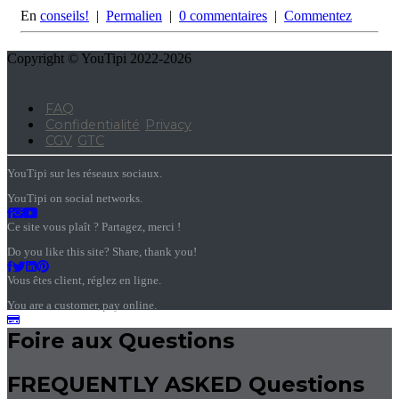
En
conseils!
|
Permalien
|
0 commentaires
|
Commentez
Copyright © YouTipi 2022-2026
FAQ
Confidentialité
Privacy
CGV
GTC
YouTipi sur les réseaux sociaux.
YouTipi on social networks.
Ce site vous plaît ? Partagez, merci !
Do you like this site? Share, thank you!
Vous êtes client, réglez en ligne.
You are a customer, pay online.
Foire aux Questions
FREQUENTLY ASKED Questions