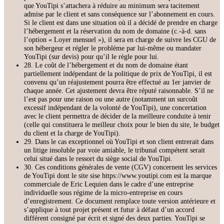
que YouTipi s’attachera à réduire au minimum sera tacitement
admise par le client et sans conséquence sur l’abonnement en cours.
Si le client est dans une situation où il a décidé de prendre en charge
l’hébergement et la réservation du nom de domaine (c.-à-d. sans
l’option « Loyer mensuel »), il sera en charge de suivre les CGU de
son hébergeur et régler le problème par lui-même ou mandater
YouTipi (sur devis) pour qu’il le règle pour lui.
28. Le coût de l’hébergement et du nom de domaine étant
partiellement indépendant de la politique de prix de YouTipi, il est
convenu qu’un réajustement pourra être effectué au 1er janvier de
chaque année. Cet ajustement devra être réputé raisonnable. S’il ne
l’est pas pour une raison ou une autre (notamment un surcoût
excessif indépendant de la volonté de YouTipi), une concertation
avec le client permettra de décider de la meilleure conduite à tenir
(celle qui constituera le meilleur choix pour le bien du site, le budget
du client et la charge de YouTipi).
29. Dans le cas exceptionnel où YouTipi et son client entrerait dans
un litige insoluble par voie amiable, le tribunal compétent serait
celui situé dans le ressort du siège social de YouTipi.
30. Ces conditions générales de vente (CGV) concernent les services
de YouTipi dont le site sise https://www.youtipi.com est la marque
commerciale de Eric Lequien dans le cadre d’une entreprise
individuelle sous régime de la micro-entreprise en cours
d’enregistrement. Ce document remplace toute version antérieure et
s’applique à tout projet présent et futur à défaut d’un accord
différent consigné par écrit et signé des deux parties. YouTipi se