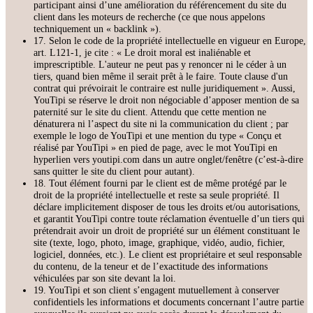
participant ainsi d’une amélioration du référencement du site du
client dans les moteurs de recherche (ce que nous appelons
techniquement un « backlink »).
17. Selon le code de la propriété intellectuelle en vigueur en Europe,
art. L121-1, je cite : « Le droit moral est inaliénable et
imprescriptible. L'auteur ne peut pas y renoncer ni le céder à un
tiers, quand bien même il serait prêt à le faire. Toute clause d'un
contrat qui prévoirait le contraire est nulle juridiquement ». Aussi,
YouTipi se réserve le droit non négociable d’apposer mention de sa
paternité sur le site du client. Attendu que cette mention ne
dénaturera ni l’aspect du site ni la communication du client ; par
exemple le logo de YouTipi et une mention du type « Conçu et
réalisé par YouTipi » en pied de page, avec le mot YouTipi en
hyperlien vers youtipi.com dans un autre onglet/fenêtre (c’est-à-dire
sans quitter le site du client pour autant).
18. Tout élément fourni par le client est de même protégé par le
droit de la propriété intellectuelle et reste sa seule propriété. Il
déclare implicitement disposer de tous les droits et/ou autorisations,
et garantit YouTipi contre toute réclamation éventuelle d’un tiers qui
prétendrait avoir un droit de propriété sur un élément constituant le
site (texte, logo, photo, image, graphique, vidéo, audio, fichier,
logiciel, données, etc.). Le client est propriétaire et seul responsable
du contenu, de la teneur et de l’exactitude des informations
véhiculées par son site devant la loi.
19. YouTipi et son client s’engagent mutuellement à conserver
confidentiels les informations et documents concernant l’autre partie