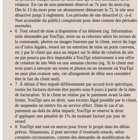
relancer. En cas de non-paiement observé au 7e jour du mois (eg.
Dès le 13 du mois pour un abonnement démarrant le 7), le site sera
désactivé jusqu’à règlement. Les périodes de site désactivé (c.-à-d.
Non accessible du public) compteront pour dues comme des périodes
normales.
6. Tout retard de mise à disposition d’un élément (eg. Information
utile demandée par YouTipi, texte ou sa relecture selon les termes de
la commande, photos ou images fournies par le client, envoi du logo
ou d’infos légales, retard sur un entretien de mise au point convenu,
etc.) par le client qui aura un impact sur le délai de création du site
ne pas pourra pas être imputable à YouTipi relativement à son offre
de création de site Web en une semaine chrono (eg. Si le client met
trois jours à envoyer ses textes et photos en un moment où YouTipi
ne peut plus avancer sans, cet allongement de délai sera considéré
être le fait du client seul).
7. À défaut d’être stipulé différemment par accord écrit spécifique,
toutes les factures doivent être payées sous 8 jours à partir de la date
de facturation. Si le client ne réalise par le paiement avant la date
limite, YouTipi sera en droit, sans recours légal possible par le client,
de suspendre ou mettre fin au service offert. Dans le cas d’un
paiement au-delà du délai imparti, YouTipi se réserve le droit
d’appliquer une pénalité de 1% du montant facturé par jour de
retard.
8. YouTipi met tout en œuvre pour livrer le projet dans les délais
prévus. Néanmoins, il peut survenir d’éventuels retards, selon
certaines circonstances, comme des demandes de modification du