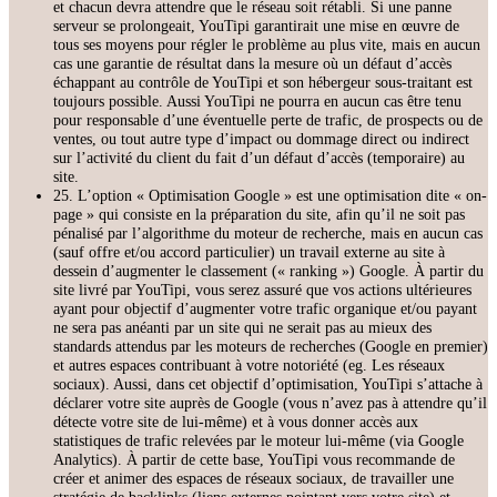
et chacun devra attendre que le réseau soit rétabli. Si une panne
serveur se prolongeait, YouTipi garantirait une mise en œuvre de
tous ses moyens pour régler le problème au plus vite, mais en aucun
cas une garantie de résultat dans la mesure où un défaut d’accès
échappant au contrôle de YouTipi et son hébergeur sous-traitant est
toujours possible. Aussi YouTipi ne pourra en aucun cas être tenu
pour responsable d’une éventuelle perte de trafic, de prospects ou de
ventes, ou tout autre type d’impact ou dommage direct ou indirect
sur l’activité du client du fait d’un défaut d’accès (temporaire) au
site.
25. L’option « Optimisation Google » est une optimisation dite « on-
page » qui consiste en la préparation du site, afin qu’il ne soit pas
pénalisé par l’algorithme du moteur de recherche, mais en aucun cas
(sauf offre et/ou accord particulier) un travail externe au site à
dessein d’augmenter le classement (« ranking ») Google. À partir du
site livré par YouTipi, vous serez assuré que vos actions ultérieures
ayant pour objectif d’augmenter votre trafic organique et/ou payant
ne sera pas anéanti par un site qui ne serait pas au mieux des
standards attendus par les moteurs de recherches (Google en premier)
et autres espaces contribuant à votre notoriété (eg. Les réseaux
sociaux). Aussi, dans cet objectif d’optimisation, YouTipi s’attache à
déclarer votre site auprès de Google (vous n’avez pas à attendre qu’il
détecte votre site de lui-même) et à vous donner accès aux
statistiques de trafic relevées par le moteur lui-même (via Google
Analytics). À partir de cette base, YouTipi vous recommande de
créer et animer des espaces de réseaux sociaux, de travailler une