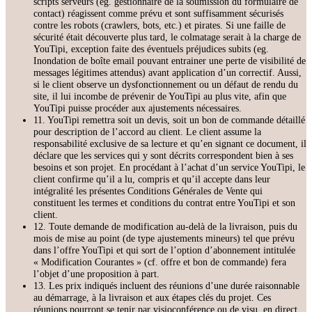
scripts serveurs (eg. gestionnaire de la soumission du formulaire de
contact) réagissent comme prévu et sont suffisamment sécurisés
contre les robots (crawlers, bots, etc.) et pirates. Si une faille de
sécurité était découverte plus tard, le colmatage serait à la charge de
YouTipi, exception faite des éventuels préjudices subits (eg.
Inondation de boîte email pouvant entrainer une perte de visibilité de
messages légitimes attendus) avant application d’un correctif. Aussi,
si le client observe un dysfonctionnement ou un défaut de rendu du
site, il lui incombe de prévenir de YouTipi au plus vite, afin que
YouTipi puisse procéder aux ajustements nécessaires.
11. YouTipi remettra soit un devis, soit un bon de commande détaillé
pour description de l’accord au client. Le client assume la
responsabilité exclusive de sa lecture et qu’en signant ce document, il
déclare que les services qui y sont décrits correspondent bien à ses
besoins et son projet. En procédant à l’achat d’un service YouTipi, le
client confirme qu’il a lu, compris et qu’il accepte dans leur
intégralité les présentes Conditions Générales de Vente qui
constituent les termes et conditions du contrat entre YouTipi et son
client.
12. Toute demande de modification au-delà de la livraison, puis du
mois de mise au point (de type ajustements mineurs) tel que prévu
dans l’offre YouTipi et qui sort de l’option d’abonnement intitulée
« Modification Courantes » (cf. offre et bon de commande) fera
l’objet d’une proposition à part.
13. Les prix indiqués incluent des réunions d’une durée raisonnable
au démarrage, à la livraison et aux étapes clés du projet. Ces
réunions pourront se tenir par visioconférence ou de visu, en direct